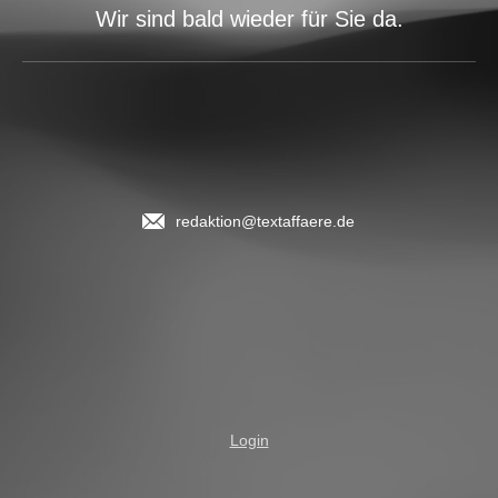
Wir sind bald wieder für Sie da.
redaktion@textaffaere.de
Login